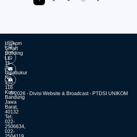
Unikom
Smart
Building
Lt.
11
Jl.
Dipatiukur
No.
102-
116
Kota
© 2026 - Divisi Website & Broadcast - PTDSI UNIKOM
Bandung
Jawa
Barat,
40132
Tel:
022-
2506634,
022-
2504119