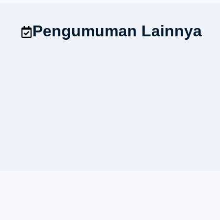
Pengumuman Lainnya
Aksi Sosial HIMA Teknik Sipil 2026
21/02/2026
12:45 pm
donie
Assalamualaikum wr.wb “Ramadhan ad
Lowongan Kerja
28/01/2026
6:17 pm
donie
Gambaran Umum PekerjaanKami dari 
mencari...
Akreditasi Prodi Teknik Sipil UNIKOM
13/02/2022
8:09 am
minweb