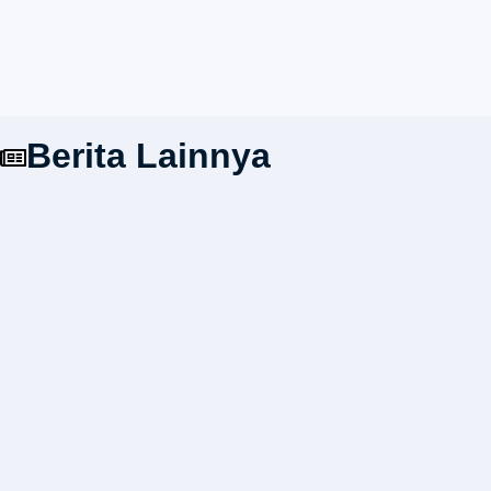
Berita Lainnya
Persetujuan Bangunan Gedung (PBG)
20/07/2026
12:19 pm
donie