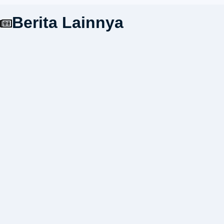
Berita Lainnya
Persetujuan Bangunan Gedung (PBG)
20/07/2026
12:19 pm
donie
Sertifikat Laik Fungsi (SLF) Bangunan Gedung
20/07/2026
12:05 pm
donie